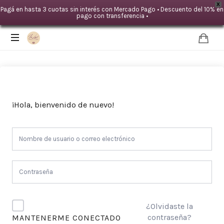
X
Pagá en hasta 3 cuotas sin interés con Mercado Pago • Descuento del 10% en
pago con transferencia •
IDA
LOYAL
|Mente
TERAPIAS
¡Hola, bienvenido de nuevo!
-
Cuerpo
¿Olvidaste la
contraseña?
MANTENERME CONECTADO