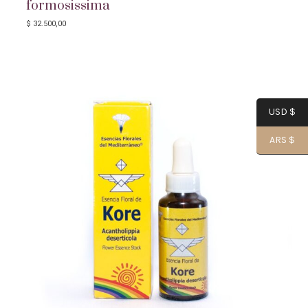
formosissima
$
32.500,00
USD $
ARS $