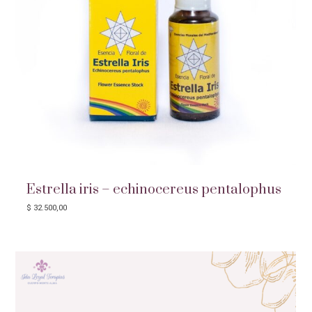
-
Alma|
Estrella iris – echinocereus pentalophus
$
32.500,00