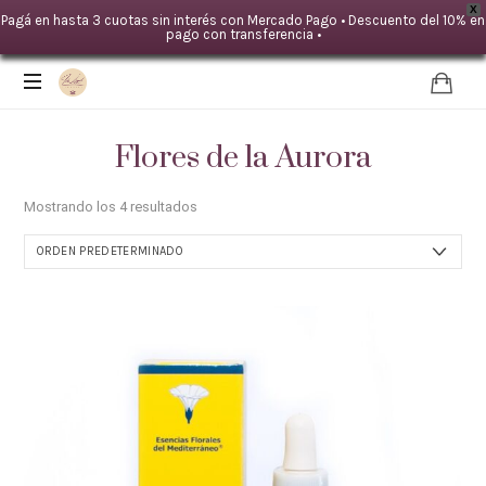
X
Pagá en hasta 3 cuotas sin interés con Mercado Pago • Descuento del 10% en
pago con transferencia •
IDA
LOYAL
Flores de la Aurora
|Mente
TERAPIAS
Mostrando los 4 resultados
-
Cuerpo