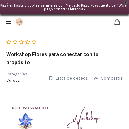
X
Pagá en hasta 3 cuotas sin interés con Mercado Pago • Descuento del 10% en
pago con transferencia •
IDA
LOYAL
|Mente
TERAPIAS
Workshop Flores para conectar con tu
propósito
Categorías:
Lista de deseos
Compartir
Cursos
-
Cuerpo