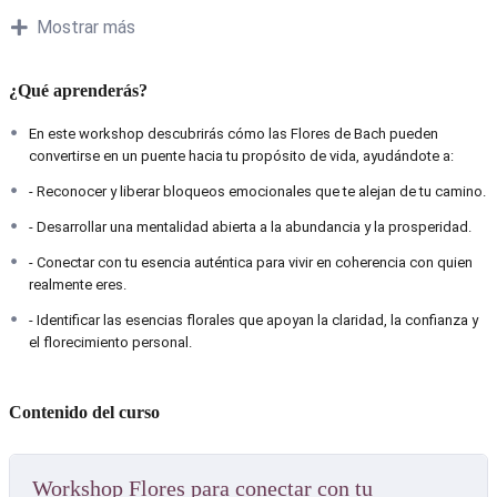
realmente eres.
Mostrar más
– Identificar las esencias florales que apoyan la claridad, la confianza y el
florecimiento personal.
¿Qué aprenderás?
Contenido de la clase
– Introducción a la Terapia Floral y las enseñanzas del Dr. Edward Bach.
En este workshop descubrirás cómo las Flores de Bach pueden
– El vínculo entre propósito, abundancia y bienestar emocional.
convertirse en un puente hacia tu propósito de vida, ayudándote a:
– Principales flores para conectar con tu propósito de vida.
- Reconocer y liberar bloqueos emocionales que te alejan de tu camino.
– Esencias clave para cultivar abundancia y prosperidad.
– Consejos prácticos para integrar las Flores de Bach en tu vida diaria.
- Desarrollar una mentalidad abierta a la abundancia y la prosperidad.
Acerca de este curso
- Conectar con tu esencia auténtica para vivir en coherencia con quien
realmente eres.
La terapia floral es una herramienta natural, sencilla y profunda para
- Identificar las esencias florales que apoyan la claridad, la confianza y
acompañarte en tu camino personal.
el florecimiento personal.
En este workshop exploraremos cómo las Flores de Bach pueden guiarte
en el proceso de reconectar con lo que verdaderamente amas, superar
miedos y limitaciones, y abrirte a una vida plena y próspera.
Un espacio pensado para que te inspires, experimentes y comiences a dar
Contenido del curso
pasos hacia una vida con sentido.
Materiales incluidos
Workshop Flores para conectar con tu