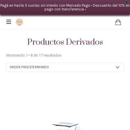
X
Pagá en hasta 3 cuotas sin interés con Mercado Pago • Descuento del 10% en
pago con transferencia •
IDA
LOYAL
Productos Derivados
|Mente
TERAPIAS
Mostrando 1–8 de 17 resultados
-
Cuerpo