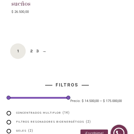
sueños
$
26.500,00
Product
PAGE
2
PAGE
3
→
PAGE
1
navigation
FILTROS
$ 14.500,00
$ 175.000,00
Precio:
—
CONCENTRADOS MULTIFLOR
(14)
FILTROS RESONADORES BIOENERGÉTICOS
(2)
GELES
(2)