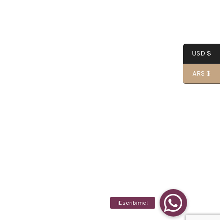
USD $
ARS $