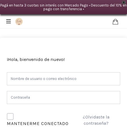
X
Pagá en hasta 3 cuotas sin interés con Mercado Pago • Descuento del 10% en
pago con transferencia •
IDA
LOYAL
|Mente
TERAPIAS
¡Hola, bienvenido de nuevo!
-
Cuerpo
¿Olvidaste la
contraseña?
MANTENERME CONECTADO