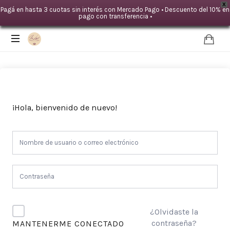
X
Pagá en hasta 3 cuotas sin interés con Mercado Pago • Descuento del 10% en
pago con transferencia •
IDA
LOYAL
|Mente
TERAPIAS
¡Hola, bienvenido de nuevo!
-
Cuerpo
¿Olvidaste la
contraseña?
MANTENERME CONECTADO