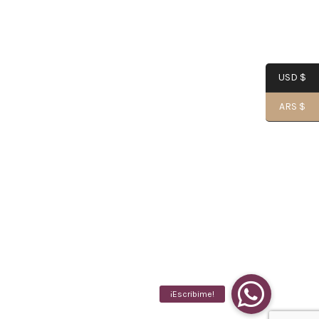
USD $
ARS $