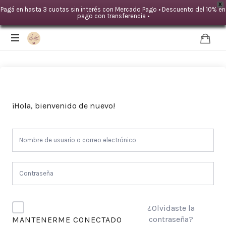
X
Pagá en hasta 3 cuotas sin interés con Mercado Pago • Descuento del 10% en
pago con transferencia •
IDA
LOYAL
|Mente
TERAPIAS
¡Hola, bienvenido de nuevo!
-
Cuerpo
¿Olvidaste la
contraseña?
MANTENERME CONECTADO