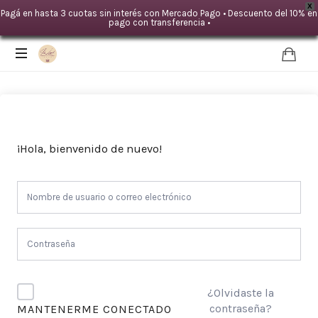
X
Pagá en hasta 3 cuotas sin interés con Mercado Pago • Descuento del 10% en
pago con transferencia •
IDA
LOYAL
|Mente
TERAPIAS
¡Hola, bienvenido de nuevo!
-
Cuerpo
¿Olvidaste la
contraseña?
MANTENERME CONECTADO