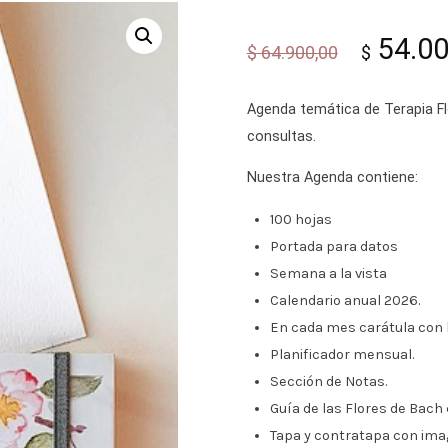
El
54.00
$
64.900,00
$
precio
Agenda temática de Terapia Fl
consultas.
origina
Nuestra Agenda contiene:
era:
100 hojas
Portada para datos
$ 64.9
Semana a la vista
Calendario anual 2026.
En cada mes carátula con la
Planificador mensual.
Sección de Notas.
Guía de las Flores de Bach 
Tapa y contratapa con imag