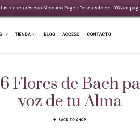
tas sin interés con Mercado Pago • Descuento del 10% en pago
S
TIENDA
BLOG
ACCESO
CONTACTO
Flores de Bach par
voz de tu Alma
BACK TO SHOP