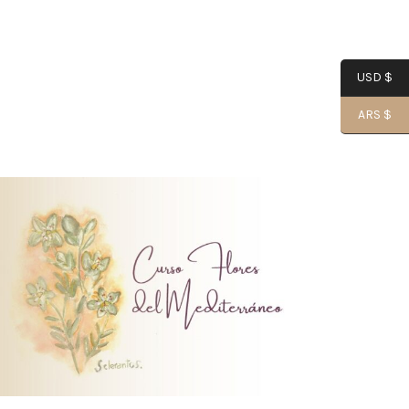
USD $
ARS $