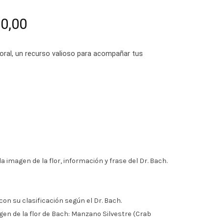
El
0,00
precio
oral, un recurso valioso para acompañar tus
l
actual
es:
00,00.
$ 54.000,00.
 imagen de la flor, información y frase del Dr. Bach.
con su clasificación según el Dr. Bach.
en de la flor de Bach: Manzano Silvestre (Crab