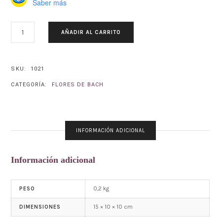
Saber más
AULAGA-
AÑADIR AL CARRITO
GORSE.
ULEX
EUROPAEUS
CANTIDAD
SKU:
1021
CATEGORÍA:
FLORES DE BACH
INFORMACIÓN ADICIONAL
Información adicional
0,2 kg
PESO
15 × 10 × 10 cm
DIMENSIONES