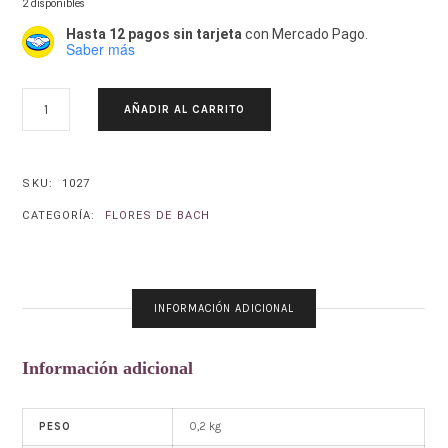
2 disponibles
Hasta 12 pagos sin tarjeta
con Mercado Pago.
Saber más
CASTAÑO
AÑADIR AL CARRITO
ROJO-
RED
CHESNUT.
AESCULUS
SKU:
1027
CARNEA
CATEGORÍA:
FLORES DE BACH
CANTIDAD
INFORMACIÓN ADICIONAL
Información adicional
0,2 kg
PESO