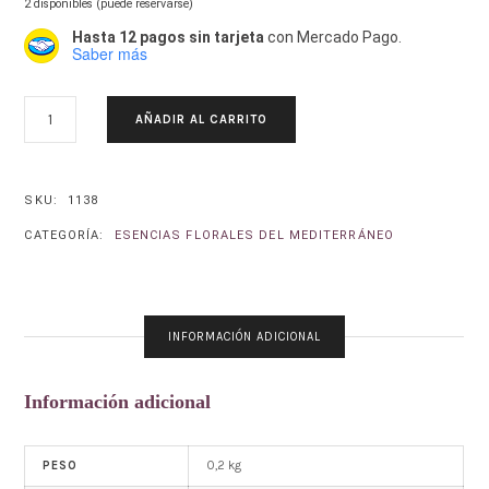
2 disponibles (puede reservarse)
Hasta 12 pagos sin tarjeta
con Mercado Pago.
Saber más
CLAVEL
AÑADIR AL CARRITO
DE
INDIAS-
FRENCH
TAGETES
SKU:
1138
PATULA
CATEGORÍA:
ESENCIAS FLORALES DEL MEDITERRÁNEO
CANTIDAD
INFORMACIÓN ADICIONAL
Información adicional
0,2 kg
PESO