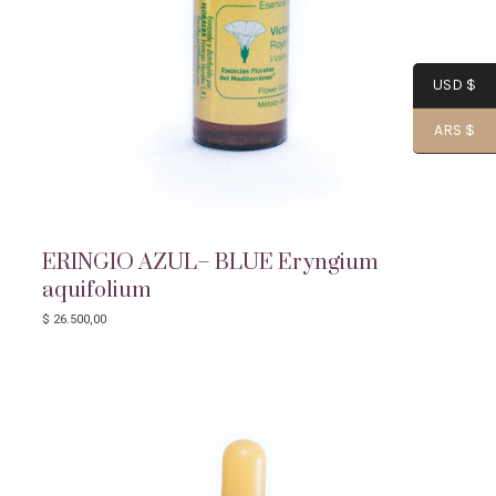
USD $
ARS $
ERINGIO AZUL– BLUE Eryngium
aquifolium
$
26.500,00