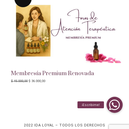
Membresía Premium Renovada
EL
EL
$
45.000,00
$
36.000,00
PRECIO
PRECIO
ORIGINAL
ACTUAL
ERA:
ES:
$ 45.000,00.
$ 36.000,00.
2022 IDA LOYAL – TODOS LOS DERECHOS