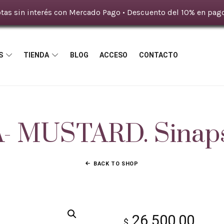
tas sin interés con Mercado Pago • Descuento del 10% en pago
S
TIENDA
BLOG
ACCESO
CONTACTO
MUSTARD. Sinapsi
BACK TO SHOP
26.500,00
$