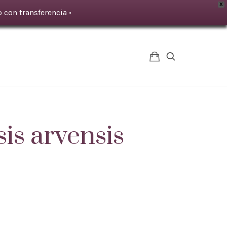
X
 con transferencia •
s arvensis