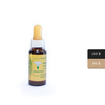
USD $
ARS $