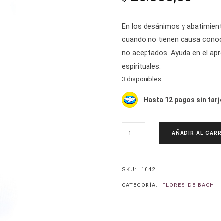
En los desánimos y abatimiento
cuando no tienen causa conoci
no aceptados. Ayuda en el apr
espirituales.
3 disponibles
Hasta 12 pagos sin tarj
MOSTAZA-
AÑADIR AL CARR
MUSTARD.
SINAPSIS
ARVENSIS
CANTIDAD
SKU:
1042
CATEGORÍA:
FLORES DE BACH