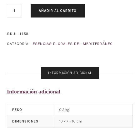
MUERDAGO–
AÑADIR AL CARRITO
VISCUM
ALBUM
CANTIDAD
SKU:
1158
CATEGORÍA:
ESENCIAS FLORALES DEL MEDITERRÁNEO
INFORMACIÓN ADICIONAL
Información adicional
0,2 kg
PESO
10 × 7 × 10 cm
DIMENSIONES