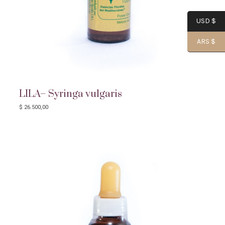
USD $
ARS $
LILA– Syringa vulgaris
$
26.500,00