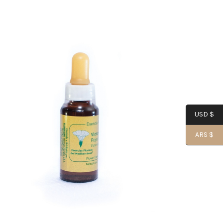
USD $
ARS $