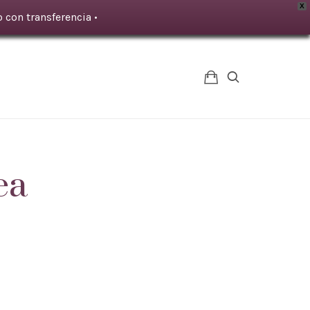
X
 con transferencia •
ea