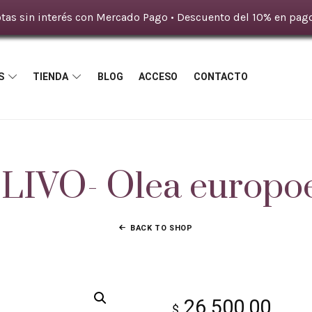
tas sin interés con Mercado Pago • Descuento del 10% en pago
S
TIENDA
BLOG
ACCESO
CONTACTO
LIVO- Olea europo
BACK TO SHOP
26.500,00
$