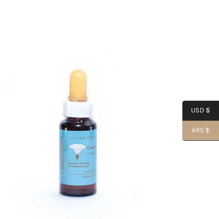
USD $
ARS $