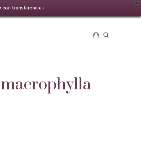
X
 con transferencia •
macrophylla