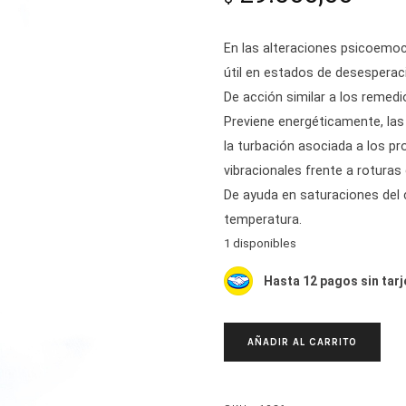
En las alteraciones psicoemo
útil en estados de desesperaci
De acción similar a los remedi
Previene energéticamente, las 
la turbación asociada a los p
vibracionales frente a roturas
De ayuda en saturaciones del
temperatura.
1 disponibles
Hasta 12 pagos sin tarj
ROSA
AÑADIR AL CARRITO
DE
MONTAÑA.
BROWNEA
MACROPHYLLA