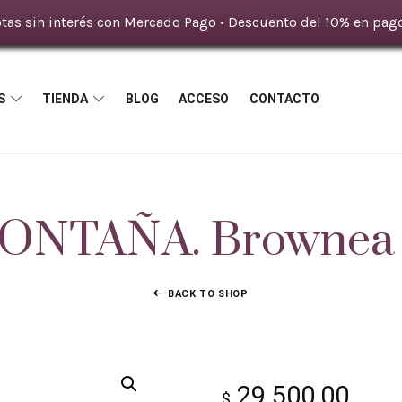
tas sin interés con Mercado Pago • Descuento del 10% en pago
S
TIENDA
BLOG
ACCESO
CONTACTO
NTAÑA. Brownea 
BACK TO SHOP
29.500,00
$