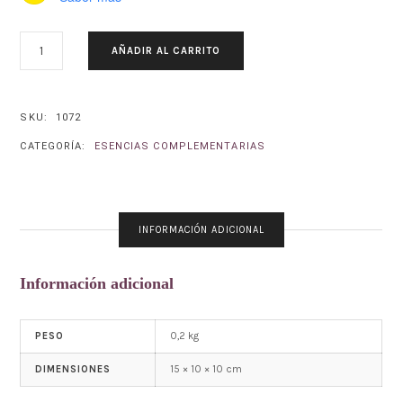
SALVIA-
AÑADIR AL CARRITO
SAGE.
SALVIA
OFFICINALIS
CANTIDAD
SKU:
1072
CATEGORÍA:
ESENCIAS COMPLEMENTARIAS
INFORMACIÓN ADICIONAL
Información adicional
0,2 kg
PESO
15 × 10 × 10 cm
DIMENSIONES