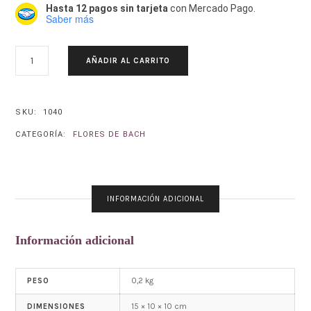
Hasta 12 pagos sin tarjeta
con Mercado Pago.
Saber más
MANZANO
AÑADIR AL CARRITO
SILVESTRE-
CRAB
APPLE.
MALUS
SKU:
1040
PUMILA
CATEGORÍA:
FLORES DE BACH
CANTIDAD
INFORMACIÓN ADICIONAL
Información adicional
0,2 kg
PESO
15 × 10 × 10 cm
DIMENSIONES